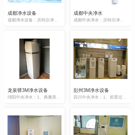
成都净水设备
成都中央净水
成都净水设备：滨特尔净水器中央软水机PWCE35F10产品介绍。
成都中央净水：滨特尔净水器家用直饮机厨房自来水滤水器EF-200MS产品介绍。成都博蓝实信暖通机电有限公司专业从事成都中央净水设备的销售,安装以及批发等相应业务.博蓝实信以高品质的产品和服务获得客户的
龙泉驿3M净水设备
彭州3M净水设备
绵阳中央净水：1、典雅美观、环保设计百分百非金属制品，采用食品级塑胶材料制成，耐腐蚀、耐磨损、抗压能力强、抗老化、寿命长，外形设计美观。2、全屋净水、水流量大水处理量大，摆脱观点污染的影响，随用随净，
四川中央净水：1、前置过滤器。把好全屋水处理第一关，过滤铁锈、泥沙、悬浮物等二次污染，使你的进户水达到自来水出厂时标准。2、中央净水器。对全屋净化处理，有效去除水中的余氯、重金属（如铅、水银、砷、铬等